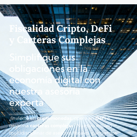
Fiscalidad Cripto, DeFi
y Carteras Complejas
Simplifique sus
obligaciones en la
economía digital con
nuestra asesoría
experta
¿Invierte en
criptomonedas
, opera en
DeFi
o
gestiona
carteras complejas
? Nuestro equipo
multidisciplinar de asesores fiscales y abogados