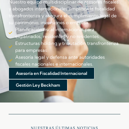
Nuestro equipo multidisciplinar de asesores fiscales
y abogados internacionales simplifica la fiscalidad
transfronteriza y asegura el cumplimiento legal de
su patrimonio, inversiones o empresa.
Planificación fiscal internacional para
expatriados, residentes y no residentes.
Estructuras holding y tributación transfronteriza
para empresas.
Asesoría legal y defensa ante autoridades
fiscales nacionales e internacionales.
Asesoría en Fiscalidad Internacional
Gestión Ley Beckham
NUESTRAS ÚLTIMAS NOTICIAS