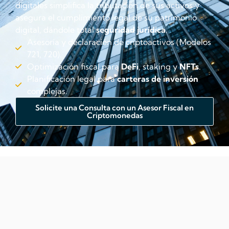
digitales simplifica la tributación de sus activos y
asegura el cumplimiento legal de su patrimonio
digital, dándole total
seguridad jurídica
.
Asesoría y declaración de criptoactivos (Modelos
721, 720).
Optimización fiscal para
DeFi
, staking y
NFTs
.
Planificación legal para
carteras de inversión
complejas.
Solicite una Consulta con un Asesor Fiscal en
Criptomonedas