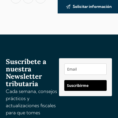
A
l
t
e
r
n
a
Suscríbete a
t
nuestra
i
v
Newsletter
e
tributaria
Suscribirme
:
Cada semana, consejos
prácticos y
actualizaciones fiscales
para que tomes