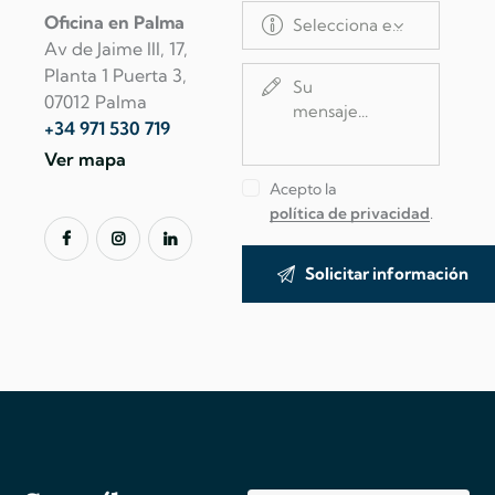
Oficina en Palma
Av de Jaime III, 17,
Planta 1 Puerta 3,
07012 Palma
+34 971 530 719
Ver mapa
Acepto la
política de privacidad
.
A
l
t
e
r
n
a