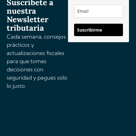
Suscríbete a
t
nuestra
i
v
Newsletter
e
tributaria
Suscribirme
:
Cada semana, consejos
prácticos y
actualizaciones fiscales
para que tomes
decisiones con
seguridad y pagues solo
lo justo.