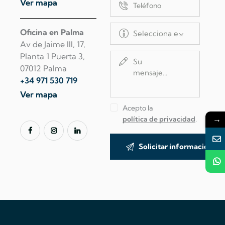
Ver mapa
Oficina en Palma
Av de Jaime III, 17,
Planta 1 Puerta 3,
07012 Palma
+34 971 530 719
Ver mapa
Acepto la
→
política de privacidad
.
A
l
t
e
r