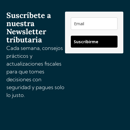
n
a
Suscríbete a
t
nuestra
i
v
Newsletter
e
tributaria
Suscribirme
:
Cada semana, consejos
prácticos y
actualizaciones fiscales
para que tomes
decisiones con
seguridad y pagues solo
lo justo.