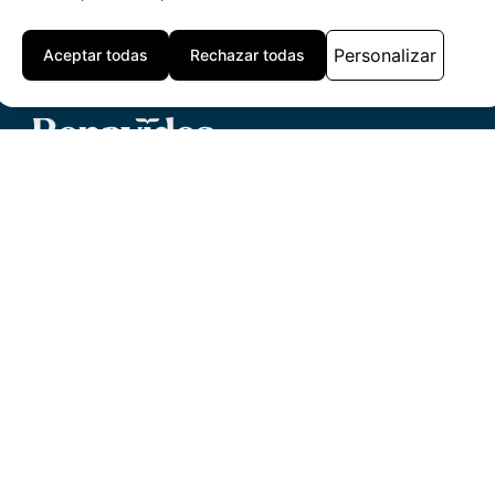
Personalizar
Aceptar todas
Rechazar todas
Asesoría fiscal y contable
Derecho civil
Derecho mercantil
Despacho de abogados Mallorca