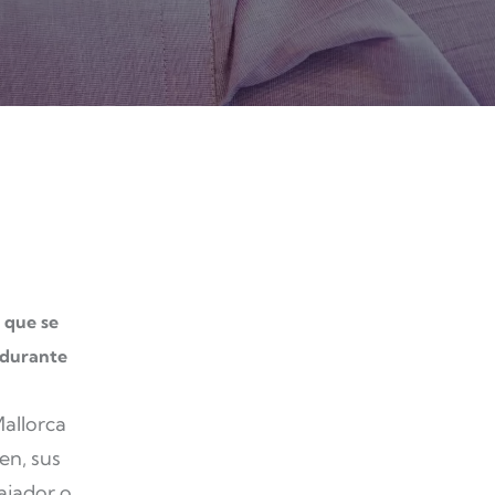
 que se
s durante
Mallorca
en, sus
ajador o