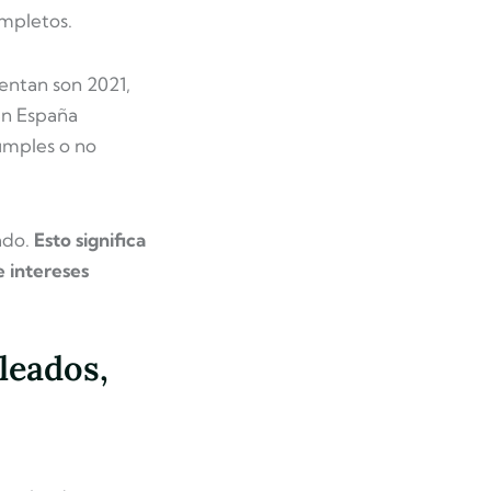
ompletos.
entan son 2021,
 en España
cumples o no
ado.
Esto significa
e intereses
leados,