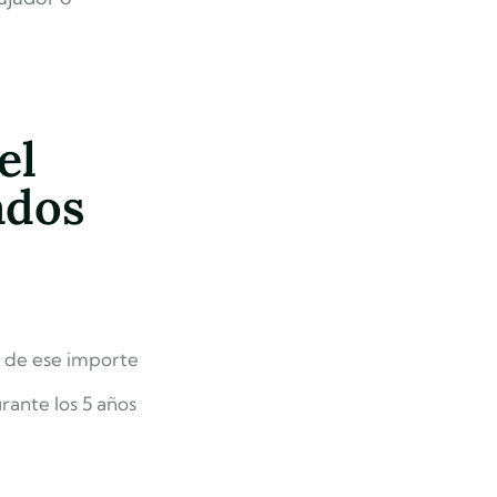
el
ados
r de ese importe
rante los 5 años