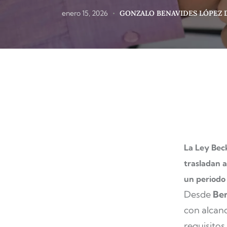
enero 15, 2026
GONZALO BENAVIDES LÓPEZ 
La Ley Bec
trasladan a
un periodo 
Desde
Ben
con alcan
requisito