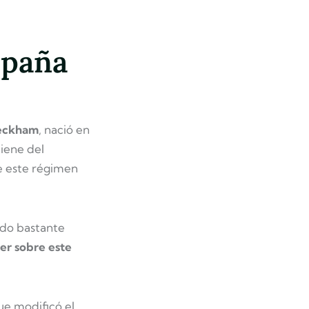
spaña
eckham
, nació en
viene del
e este régimen
do bastante
er sobre este
ue modificó el