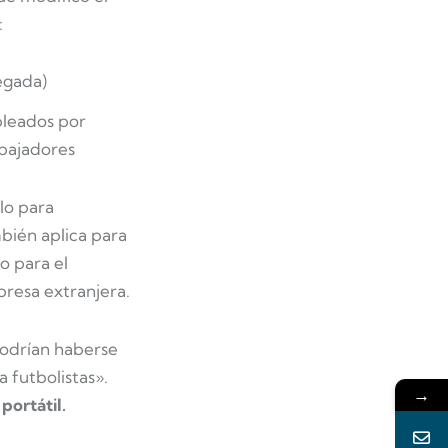
:
legada)
pleados por
abajadores
lo para
bién aplica para
o para el
presa extranjera.
odrían haberse
 futbolistas».
→
portátil.