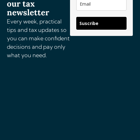
our tax
i
v
newsletter
e
Every week, practical
Suscribe
:
tips and tax updates so
you can make confident
decisions and pay only
what you need.