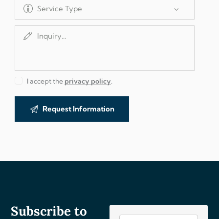
I accept the
privacy policy
.
A
l
t
e
r
n
a
Subscribe to
t