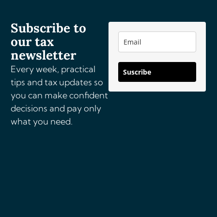
n
a
Subscribe to
t
our tax
i
v
newsletter
e
Every week, practical
Suscribe
:
tips and tax updates so
you can make confident
decisions and pay only
what you need.